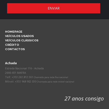
HOMEPAGE
VEÍCULOS USADOS
VEÍCULOS CLÁSSICOS
CRÉDITO
CONTACTOS
Achada
Estrada Nacional 116 - Achada
2640-401 MAFRA
Telf: +351 261 812 361
Chamada para rede fixa nacional
Móvel: +351 968 902 030
Chamada para rede móvel nacional
27 anos consigo