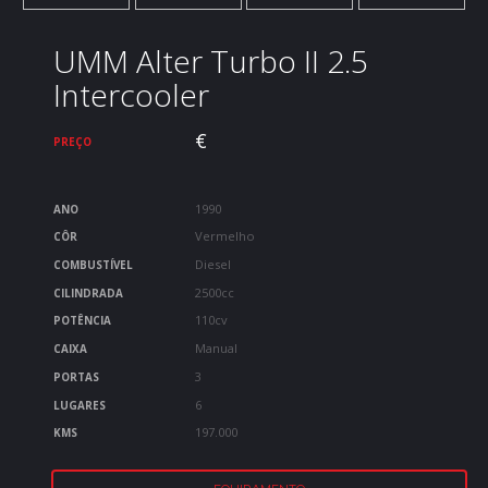
UMM Alter Turbo II 2.5
Intercooler
€
PREÇO
1990
ANO
Vermelho
CÔR
Diesel
COMBUSTÍVEL
2500cc
CILINDRADA
110cv
POTÊNCIA
Manual
CAIXA
3
PORTAS
6
LUGARES
197.000
KMS