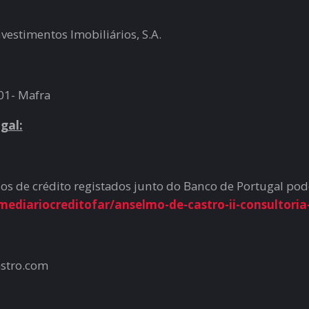
nvestimentos Imobiliários, S.A.
01- Mafra
gal:
ios de crédito registados junto do Banco de Portugal pod
ediariocreditofar/anselmo-de-castro-ii-consultoria-
astro.com