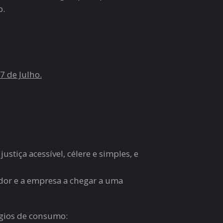
o.
7 de Julho.
stiça acessível, célere e simples, e
dor e a empresa a chegar a uma
ígios de consumo: