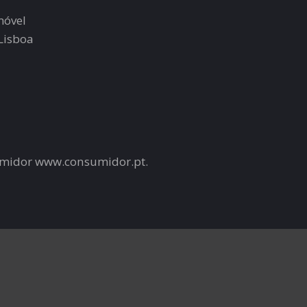
móvel
 Lisboa
umidor www.consumidor.pt.
da