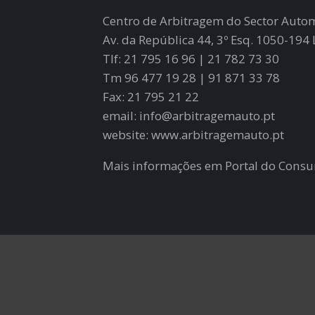
Centro de Arbitragem do Sector Auto
Av. da República 44, 3º Esq. 1050-194
Tlf: 21 795 16 96 | 21 782 73 30
Tm 96 477 19 28 | 91 871 33 78
Fax: 21 795 21 22
email: info@arbitragemauto.pt
website: www.arbitragemauto.pt
Mais informações em Portal do Cons
Achada
HOMEPAGE
VEÍCULOS USADOS
Estrada Nacional 116 - Acha
VEÍCULOS CLÁSSICOS
2640-401 MAFRA